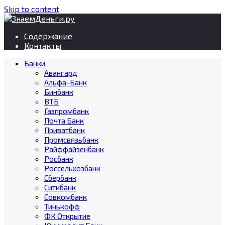
Skip to content
Содержание
Контакты
Банки
Авангард
Альфа-Банк
Бинбанк
ВТБ
Газпромбанк
Почта Банк
Приватбанк
Промсвязьбанк
Райффайзенбанк
Росбанк
Россельхозбанк
Сбербанк
Ситибанк
Совкомбанк
Тинькофф
ФК Открытие