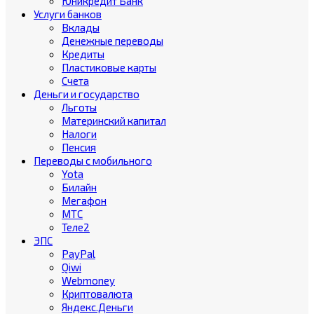
Юникредит Банк
Услуги банков
Вклады
Денежные переводы
Кредиты
Пластиковые карты
Счета
Деньги и государство
Льготы
Материнский капитал
Налоги
Пенсия
Переводы с мобильного
Yota
Билайн
Мегафон
МТС
Теле2
ЭПС
PayPal
Qiwi
Webmoney
Криптовалюта
Яндекс.Деньги