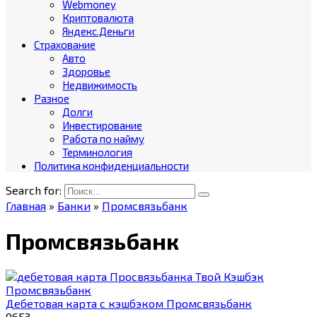
Webmoney
Криптовалюта
Яндекс.Деньги
Страхование
Авто
Здоровье
Недвижимость
Разное
Долги
Инвестирование
Работа по найму
Терминология
Политика конфиденциальности
Search for:
Главная
»
Банки
»
Промсвязьбанк
Промсвязьбанк
Промсвязьбанк
Дебетовая карта с кэшбэком Промсвязьбанк
0
653