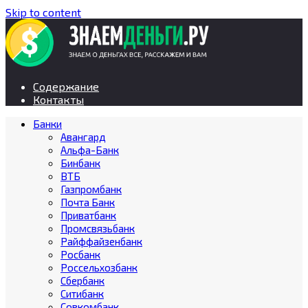
Skip to content
Содержание
Контакты
Банки
Авангард
Альфа-Банк
Бинбанк
ВТБ
Газпромбанк
Почта Банк
Приватбанк
Промсвязьбанк
Райффайзенбанк
Росбанк
Россельхозбанк
Сбербанк
Ситибанк
Совкомбанк