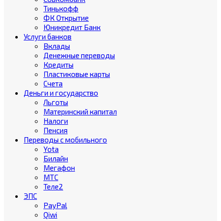
Тинькофф
ФК Открытие
Юникредит Банк
Услуги банков
Вклады
Денежные переводы
Кредиты
Пластиковые карты
Счета
Деньги и государство
Льготы
Материнский капитал
Налоги
Пенсия
Переводы с мобильного
Yota
Билайн
Мегафон
МТС
Теле2
ЭПС
PayPal
Qiwi