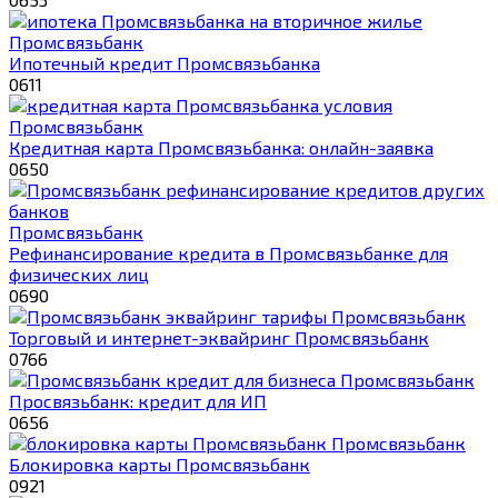
Промсвязьбанк
Ипотечный кредит Промсвязьбанка
0
611
Промсвязьбанк
Кредитная карта Промсвязьбанка: онлайн-заявка
0
650
Промсвязьбанк
Рефинансирование кредита в Промсвязьбанке для
физических лиц
0
690
Промсвязьбанк
Торговый и интернет-эквайринг Промсвязьбанк
0
766
Промсвязьбанк
Просвязьбанк: кредит для ИП
0
656
Промсвязьбанк
Блокировка карты Промсвязьбанк
0
921