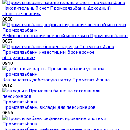
Промсвязьбанк
Накопительный счет Промсвязьбанк: Доходный,
Простые правила
0
888
Промсвязьбанк
Рефинансирование военной ипотеки в Промсвязьбанке
0
657
Промсвязьбанк
Промсвязьбанк инвестиции: брокерское
обслуживание
0
940
Промсвязьбанк
Как заказать дебетовую карту Промсвязьбанка
0
812
Промсвязьбанк
Промсвязьбанк: вклады для пенсионеров
0
644
Промсвязьбанк
Промсвязьбанк: рефинансирование ипотеки других