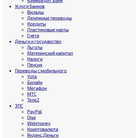
Юникредит Банк
Услуги банков
Вклады
Денежные переводы
Кредиты
Пластиковые карты
Счета
Деньги и государство
Льготы
Материнский капитал
Налоги
Пенсия
Переводы с мобильного
Yota
Билайн
Мегафон
МТС
Теле2
ЭПС
PayPal
Qiwi
Webmoney
Криптовалюта
Яндекс.Деньги