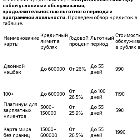
собой условиями обслуживания,
продолжительностью льготного периода и
программой лояльности.
Проведем обзор кредиток в
таблице.
Кредитный
Стоимост
Наименование
Годовой
Льготный
лимит в
обслужив
карты
процент
период
рублях
в рублях 
Двойной
До 55
До 600000
От 26%
990
кэшбэк
дней
От
До 100
100+
До 600000
1190
26,5%
дней
Платинум для
5000–
От
До 55
зарплатных
590
150000
25,9%
дней
клиентов
Карта мира
15000–
От
До 55
1990
без границ
600000
26,5%
дней