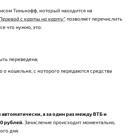
висом Тинькофф, который находится на
Перевод с карты на карту”
позволяет перечислить
е что нужно, это:
ыть переведена;
о кошельке, с которого передаются средства
автоматически, а за один раз между ВТБ и
0 рублей.
Зачисление происходит моментально,
ого дня.