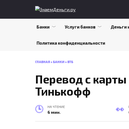
Skip
to
content
Банки
Услуги банков
Деньги 
Политика конфиденциальности
ГЛАВНАЯ
»
БАНКИ
»
ВТБ
Перевод с карты 
Тинькофф
НА ЧТЕНИЕ
6 мин.