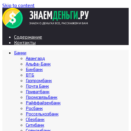
Skip to content
Содержание
Контакты
Банки
Авангард
Альфа-Банк
Бинбанк
ВТБ
Газпромбанк
Почта Банк
Приватбанк
Промсвязьбанк
Райффайзенбанк
Росбанк
Россельхозбанк
Сбербанк
Ситибанк
Совкомбанк