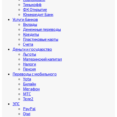
Тинькофф
ФК Открытие
Юникредит Банк
Услуги банков
Вклады
Денежные переводы
Кредиты
Пластиковые карты
Счета
Деньги и государство
Льготы
Материнский капитал
Налоги
Пенсия
Переводы с мобильного
Yota
Билайн
Мегафон
МТС
Теле2
ЭПС
PayPal
Qiwi