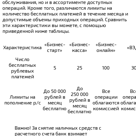
обслуживания, но и в ассортименте доступных
операций. Кроме того, различаются лимиты на
количество бесплатных платежей в течение месяца и
допустимые объемы приходных операций. Сравнить
эти характеристики вы можете, с помощью
приведенной ниже таблицы.
«Бизнес-
«Бизнес-
«Бизнес-
Характеристика
«ВЭ
старт»
касса»
онлайн»
Число
бесплатных
5
25
100
3
рублевых
платежей
До
До 50 000
Все
Вс
250 000
Лимиты на
рублей в
операции
опер
рублей в
пополнение р/с
месяц
облагаются
облаг
месяц
бесплатно
комиссией
комис
бесплатно
Важно! За снятие наличных средств с
расчетного счета банк взимает