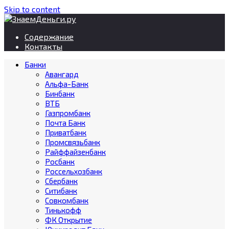
Skip to content
Содержание
Контакты
Банки
Авангард
Альфа-Банк
Бинбанк
ВТБ
Газпромбанк
Почта Банк
Приватбанк
Промсвязьбанк
Райффайзенбанк
Росбанк
Россельхозбанк
Сбербанк
Ситибанк
Совкомбанк
Тинькофф
ФК Открытие