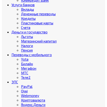
Юникредит Банк
Услуги банков
Вклады
Денежные переводы
Кредиты
Пластиковые карты
Счета
Деньги и государство
Льготы
Материнский капитал
Налоги
Пенсия
Переводы с мобильного
Yota
Билайн
Мегафон
МТС
Теле2
ЭПС
PayPal
Qiwi
Webmoney
Криптовалюта
Яндекс.Деньги