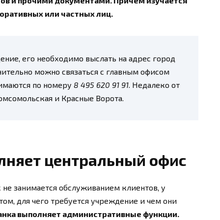
тов и прочими документами. Причём изучается
поративных или частных лиц.
ение, его необходимо выслать на адрес город
лнительно можно связаться с главным офисом
нимаются по номеру
8 495 620 91 91
. Недалеко от
омсомольская и Красные Ворота.
лняет центральный офис
к не занимается обслуживанием клиентов, у
том, для чего требуется учреждение и чем они
анка выполняет административные функции.