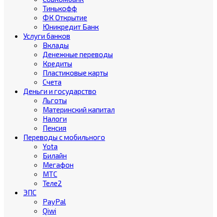
Тинькофф
ФК Открытие
Юникредит Банк
Услуги банков
Вклады
Денежные переводы
Кредиты
Пластиковые карты
Счета
Деньги и государство
Льготы
Материнский капитал
Налоги
Пенсия
Переводы с мобильного
Yota
Билайн
Мегафон
МТС
Теле2
ЭПС
PayPal
Qiwi