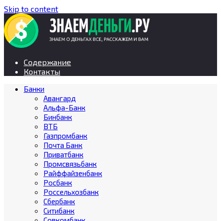
Skip to content
Содержание
Контакты
Банки
Авангард
Альфа-Банк
Бинбанк
ВТБ
Газпромбанк
Почта Банк
Приватбанк
Промсвязьбанк
Райффайзенбанк
Росбанк
Россельхозбанк
Сбербанк
Ситибанк
Совкомбанк