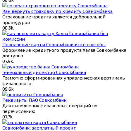
Как вернуть страховку по кредиту Совкомбанка
Страхование кредита является добровольной
процедурой
0
8.3k.
Пополнение карты Совкомбанка: все способы
Оформление кредитного продукта Халва Совкомбанка
доступно
0
7.9k.
Генеральный директор Совкомбанка
Грамотно сформированная управленческая вертикаль
финансового
0
9.6k.
Реквизиты ПАО Совкомбанк
Для выполнения финансовых операций по
перечислению
0
7.7k.
Совкомбанк: зарплатный проект