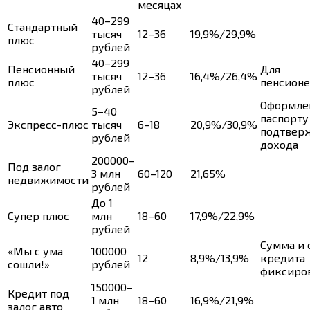
месяцах
40–299
Стандартный
тысяч
12–36
19,9%/29,9%
плюс
рублей
40–299
Пенсионный
Для
тысяч
12–36
16,4%/26,4%
плюс
пенсион
рублей
Оформле
5–40
паспорту
Экспресс-плюс
тысяч
6–18
20,9%/30,9%
подтвер
рублей
дохода
200000–
Под залог
3 млн
60–120
21,65%
недвижимости
рублей
До 1
Супер плюс
млн
18–60
17,9%/22,9%
рублей
Сумма и 
«Мы с ума
100000
12
8,9%/13,9%
кредита
сошли!»
рублей
фиксиро
150000–
Кредит под
1 млн
18–60
16,9%/21,9%
залог авто