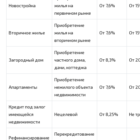
Новостройка
жилья на
От 7,6%
От 1
первичном рынке
Приобретение
Вторичное жилье
жилья на
От 7,6%
От 1
вторичном рынке
Приобретение
Загородный дом
частного дома,
От 8,3%
От 2
дачи, коттеджа
Приобретение
Апартаменты
нежилого объекта
От 7,6%
От 2
недвижимости
Кредит под залог
имеющейся
Нецелевой
От 8,25%
Не т
недвижимости
Перекредитование
Рефинансирование