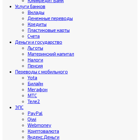
Юникредит Банк
Услуги банков
Вклады
Денежные переводы
Кредиты
Пластиковые карты
Счета
Деньги и государство
Льготы
Материнский капитал
Налоги
Пенсия
Переводы с мобильного
Yota
Билайн
Мегафон
МТС
Теле2
ЭПС
PayPal
Qiwi
Webmoney
Криптовалюта
Яндекс.Деньги