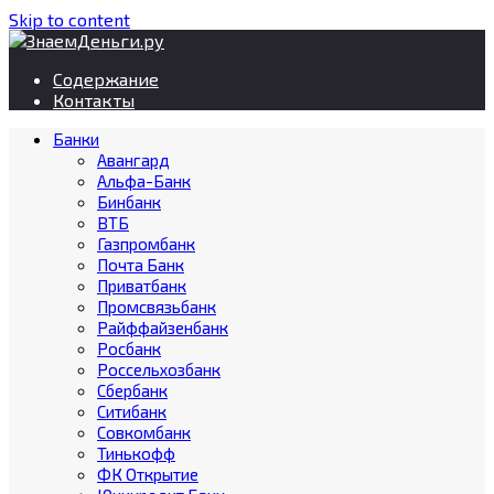
Skip to content
Содержание
Контакты
Банки
Авангард
Альфа-Банк
Бинбанк
ВТБ
Газпромбанк
Почта Банк
Приватбанк
Промсвязьбанк
Райффайзенбанк
Росбанк
Россельхозбанк
Сбербанк
Ситибанк
Совкомбанк
Тинькофф
ФК Открытие