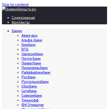
Skip to content
Содержание
Контакты
Банки
Авангард
Альфа-Банк
Бинбанк
ВТБ
Газпромбанк
Почта Банк
Приватбанк
Промсвязьбанк
Райффайзенбанк
Росбанк
Россельхозбанк
Сбербанк
Ситибанк
Совкомбанк
Тинькофф
ФК Открытие