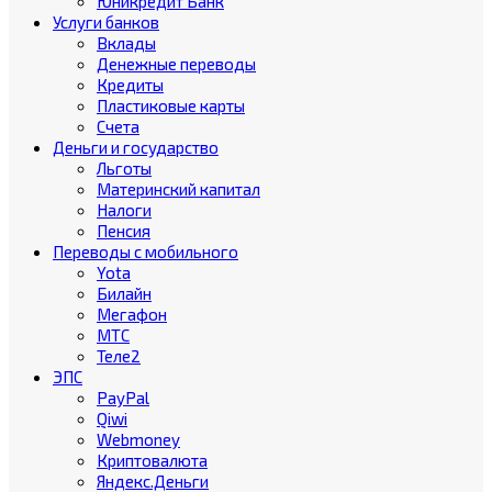
Юникредит Банк
Услуги банков
Вклады
Денежные переводы
Кредиты
Пластиковые карты
Счета
Деньги и государство
Льготы
Материнский капитал
Налоги
Пенсия
Переводы с мобильного
Yota
Билайн
Мегафон
МТС
Теле2
ЭПС
PayPal
Qiwi
Webmoney
Криптовалюта
Яндекс.Деньги