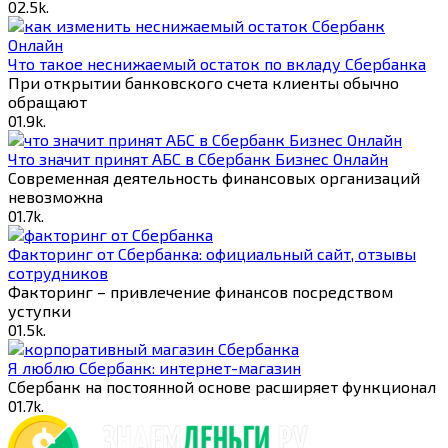
0
2.5k.
Что такое неснижаемый остаток по вкладу Сбербанка
При открытии банковского счета клиенты обычно
обращают
0
1.9k.
Что значит принят АБС в Сбербанк Бизнес Онлайн
Современная деятельность финансовых организаций
невозможна
0
1.7k.
Факторинг от Cбербанка: официальный сайт, отзывы
сотрудников
Факторинг – привлечение финансов посредством
уступки
0
1.5k.
Я люблю Сбербанк: интернет-магазин
Сбербанк на постоянной основе расширяет функционал
0
1.7k.