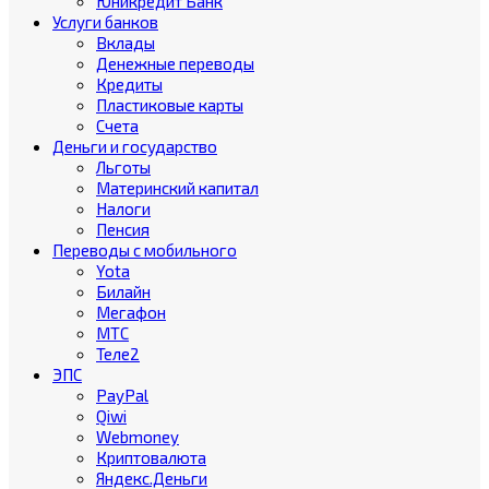
Юникредит Банк
Услуги банков
Вклады
Денежные переводы
Кредиты
Пластиковые карты
Счета
Деньги и государство
Льготы
Материнский капитал
Налоги
Пенсия
Переводы с мобильного
Yota
Билайн
Мегафон
МТС
Теле2
ЭПС
PayPal
Qiwi
Webmoney
Криптовалюта
Яндекс.Деньги