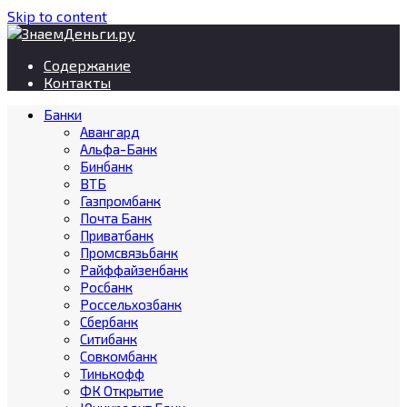
Skip to content
Содержание
Контакты
Банки
Авангард
Альфа-Банк
Бинбанк
ВТБ
Газпромбанк
Почта Банк
Приватбанк
Промсвязьбанк
Райффайзенбанк
Росбанк
Россельхозбанк
Сбербанк
Ситибанк
Совкомбанк
Тинькофф
ФК Открытие