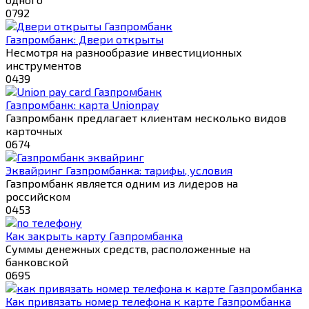
0
792
Газпромбанк: Двери открыты
Несмотря на разнообразие инвестиционных
инструментов
0
439
Газпромбанк: карта Unionpay
Газпромбанк предлагает клиентам несколько видов
карточных
0
674
Эквайринг Газпромбанка: тарифы, условия
Газпромбанк является одним из лидеров на
российском
0
453
Как закрыть карту Газпромбанка
Суммы денежных средств, расположенные на
банковской
0
695
Как привязать номер телефона к карте Газпромбанка