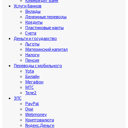
Юникредит Банк
Услуги банков
Вклады
Денежные переводы
Кредиты
Пластиковые карты
Счета
Деньги и государство
Льготы
Материнский капитал
Налоги
Пенсия
Переводы с мобильного
Yota
Билайн
Мегафон
МТС
Теле2
ЭПС
PayPal
Qiwi
Webmoney
Криптовалюта
Яндекс.Деньги