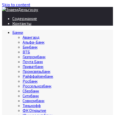
Skip to content
Содержание
Контакты
Банки
Авангард
Альфа-Банк
Бинбанк
ВТБ
Газпромбанк
Почта Банк
Приватбанк
Промсвязьбанк
Райффайзенбанк
Росбанк
Россельхозбанк
Сбербанк
Ситибанк
Совкомбанк
Тинькофф
ФК Открытие