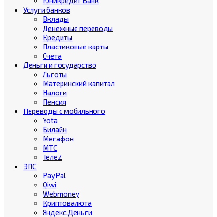
Юникредит Банк
Услуги банков
Вклады
Денежные переводы
Кредиты
Пластиковые карты
Счета
Деньги и государство
Льготы
Материнский капитал
Налоги
Пенсия
Переводы с мобильного
Yota
Билайн
Мегафон
МТС
Теле2
ЭПС
PayPal
Qiwi
Webmoney
Криптовалюта
Яндекс.Деньги