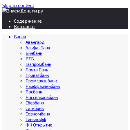
Skip to content
Содержание
Контакты
Банки
Авангард
Альфа-Банк
Бинбанк
ВТБ
Газпромбанк
Почта Банк
Приватбанк
Промсвязьбанк
Райффайзенбанк
Росбанк
Россельхозбанк
Сбербанк
Ситибанк
Совкомбанк
Тинькофф
ФК Открытие