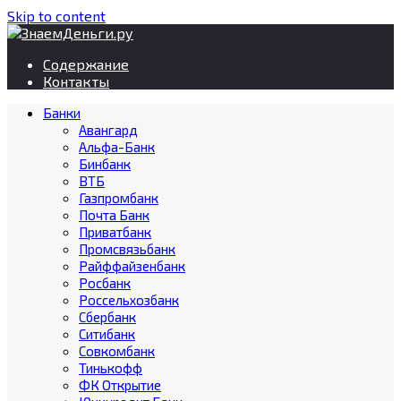
Skip to content
Содержание
Контакты
Банки
Авангард
Альфа-Банк
Бинбанк
ВТБ
Газпромбанк
Почта Банк
Приватбанк
Промсвязьбанк
Райффайзенбанк
Росбанк
Россельхозбанк
Сбербанк
Ситибанк
Совкомбанк
Тинькофф
ФК Открытие