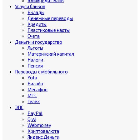
Юникредит Банк
Услуги банков
Вклады
Денежные переводы
Кредиты
Пластиковые карты
Счета
Деньги и государство
Льготы
Материнский капитал
Налоги
Пенсия
Переводы с мобильного
Yota
Билайн
Мегафон
МТС
Теле2
ЭПС
PayPal
Qiwi
Webmoney
Криптовалюта
Яндекс.Деньги