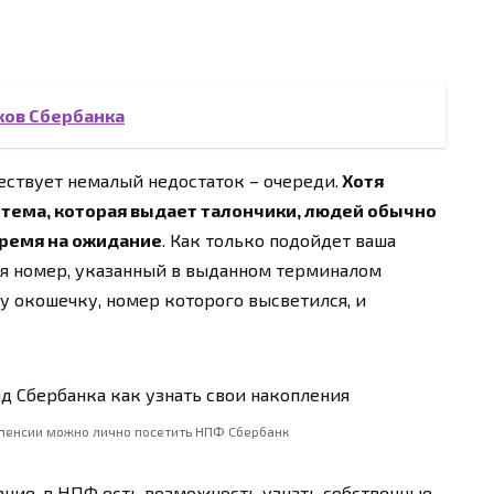
ков Сбербанка
ествует немалый недостаток – очереди.
Хотя
тема, которая выдает талончики, людей обычно
время на ожидание
. Как только подойдет ваша
ся номер, указанный в выданном терминалом
му окошечку, номер которого высветился, и
пенсии можно лично посетить НПФ Сбербанк
ание, в НПФ есть возможность узнать собственные