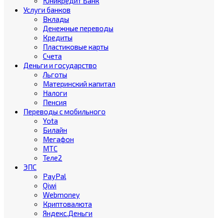
Юникредит Банк
Услуги банков
Вклады
Денежные переводы
Кредиты
Пластиковые карты
Счета
Деньги и государство
Льготы
Материнский капитал
Налоги
Пенсия
Переводы с мобильного
Yota
Билайн
Мегафон
МТС
Теле2
ЭПС
PayPal
Qiwi
Webmoney
Криптовалюта
Яндекс.Деньги