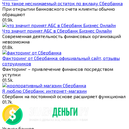
Что такое неснижаемый остаток по вкладу Сбербанка
При открытии банковского счета клиенты обычно
обращают
0
1.9k.
Что значит принят АБС в Сбербанк Бизнес Онлайн
Современная деятельность финансовых организаций
невозможна
0
1.8k.
Факторинг от Cбербанка: официальный сайт, отзывы
сотрудников
Факторинг – привлечение финансов посредством
уступки
0
1.5k.
Я люблю Сбербанк: интернет-магазин
Сбербанк на постоянной основе расширяет функционал
0
1.7k.
Услуги банков