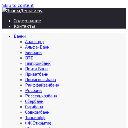
Skip to content
Содержание
Контакты
Банки
Авангард
Альфа-Банк
Бинбанк
ВТБ
Газпромбанк
Почта Банк
Приватбанк
Промсвязьбанк
Райффайзенбанк
Росбанк
Россельхозбанк
Сбербанк
Ситибанк
Совкомбанк
Тинькофф
ФК Открытие