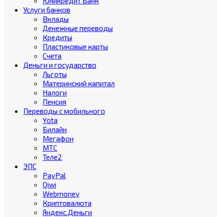
Юникредит Банк
Услуги банков
Вклады
Денежные переводы
Кредиты
Пластиковые карты
Счета
Деньги и государство
Льготы
Материнский капитал
Налоги
Пенсия
Переводы с мобильного
Yota
Билайн
Мегафон
МТС
Теле2
ЭПС
PayPal
Qiwi
Webmoney
Криптовалюта
Яндекс.Деньги