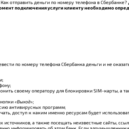
. Как отправить деньги по номеру телефона в Сбербанке?
омент подключения услуги клиенту необходимо опред
еревести по номеру телефона Сбербанка деньги и не оказ
и;
фону;
онить своему оператору для блокировки SIM-карты, а та
кнопки
«Выход»;
рсию антивирусных программ;
ать, доступ к каким именно ресурсам будет использоват
х источников, а также посещать неизвестные сайты, ссы
менно информировать об этом банк. Если злоумышленни