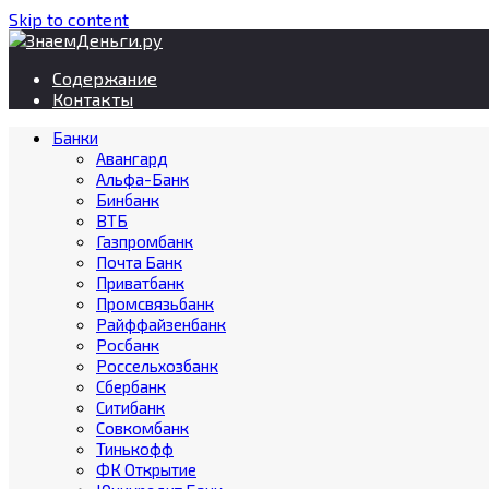
Skip to content
Содержание
Контакты
Банки
Авангард
Альфа-Банк
Бинбанк
ВТБ
Газпромбанк
Почта Банк
Приватбанк
Промсвязьбанк
Райффайзенбанк
Росбанк
Россельхозбанк
Сбербанк
Ситибанк
Совкомбанк
Тинькофф
ФК Открытие