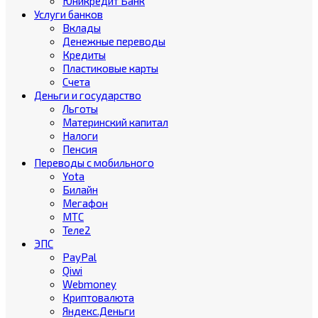
Юникредит Банк
Услуги банков
Вклады
Денежные переводы
Кредиты
Пластиковые карты
Счета
Деньги и государство
Льготы
Материнский капитал
Налоги
Пенсия
Переводы с мобильного
Yota
Билайн
Мегафон
МТС
Теле2
ЭПС
PayPal
Qiwi
Webmoney
Криптовалюта
Яндекс.Деньги