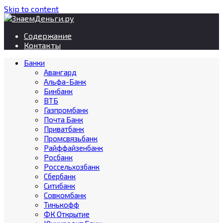
Skip to content
Содержание
Контакты
Банки
Авангард
Альфа-Банк
Бинбанк
ВТБ
Газпромбанк
Почта Банк
Приватбанк
Промсвязьбанк
Райффайзенбанк
Росбанк
Россельхозбанк
Сбербанк
Ситибанк
Совкомбанк
Тинькофф
ФК Открытие