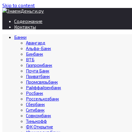
Skip to content
Содержание
Контакты
Банки
Авангард
Альфа-Банк
Бинбанк
ВТБ
Газпромбанк
Почта Банк
Приватбанк
Промсвязьбанк
Райффайзенбанк
Росбанк
Россельхозбанк
Сбербанк
Ситибанк
Совкомбанк
Тинькофф
ФК Открытие