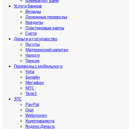
Юникредит Банк
Услуги банков
Вклады
Денежные переводы
Кредиты
Пластиковые карты
Счета
Деньги и государство
Льготы
Материнский капитал
Налоги
Пенсия
Переводы с мобильного
Yota
Билайн
Мегафон
МТС
Теле2
ЭПС
PayPal
Qiwi
Webmoney
Криптовалюта
Яндекс.Деньги