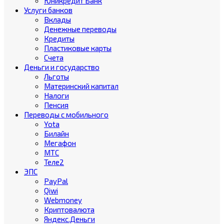
Юникредит Банк
Услуги банков
Вклады
Денежные переводы
Кредиты
Пластиковые карты
Счета
Деньги и государство
Льготы
Материнский капитал
Налоги
Пенсия
Переводы с мобильного
Yota
Билайн
Мегафон
МТС
Теле2
ЭПС
PayPal
Qiwi
Webmoney
Криптовалюта
Яндекс.Деньги