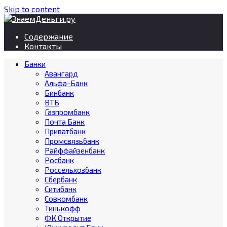
Skip to content
Содержание
Контакты
Банки
Авангард
Альфа-Банк
Бинбанк
ВТБ
Газпромбанк
Почта Банк
Приватбанк
Промсвязьбанк
Райффайзенбанк
Росбанк
Россельхозбанк
Сбербанк
Ситибанк
Совкомбанк
Тинькофф
ФК Открытие