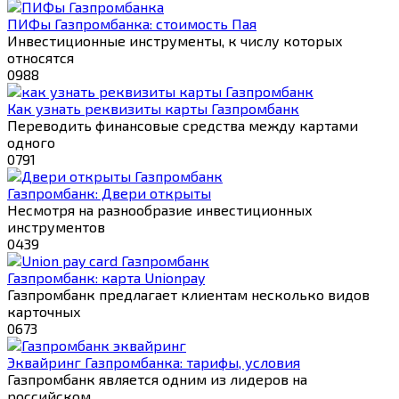
ПИФы Газпромбанка: стоимость Пая
Инвестиционные инструменты, к числу которых
относятся
0
988
Как узнать реквизиты карты Газпромбанк
Переводить финансовые средства между картами
одного
0
791
Газпромбанк: Двери открыты
Несмотря на разнообразие инвестиционных
инструментов
0
439
Газпромбанк: карта Unionpay
Газпромбанк предлагает клиентам несколько видов
карточных
0
673
Эквайринг Газпромбанка: тарифы, условия
Газпромбанк является одним из лидеров на
российском