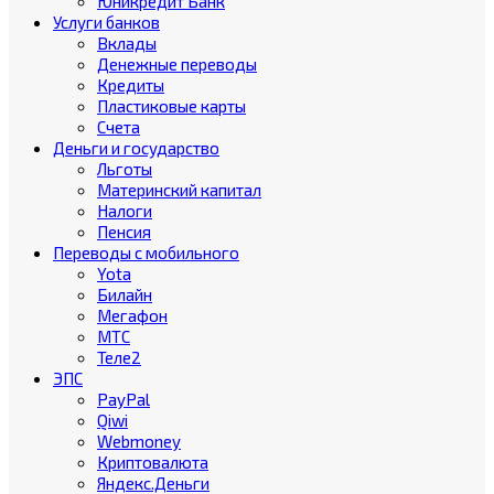
Юникредит Банк
Услуги банков
Вклады
Денежные переводы
Кредиты
Пластиковые карты
Счета
Деньги и государство
Льготы
Материнский капитал
Налоги
Пенсия
Переводы с мобильного
Yota
Билайн
Мегафон
МТС
Теле2
ЭПС
PayPal
Qiwi
Webmoney
Криптовалюта
Яндекс.Деньги