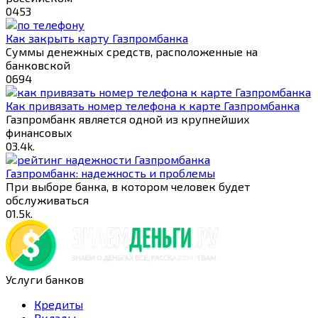
0
453
Как закрыть карту Газпромбанка
Суммы денежных средств, расположенные на
банковской
0
694
Как привязать номер телефона к карте Газпромбанка
Газпромбанк является одной из крупнейших
финансовых
0
3.4k.
Газпромбанк: надежность и проблемы
При выборе банка, в котором человек будет
обслуживаться
0
1.5k.
Услуги банков
Кредиты
Вклады