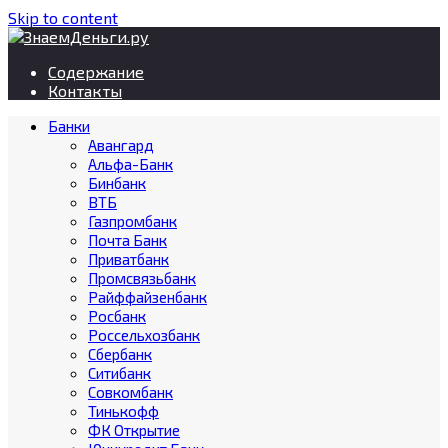
Skip to content
Содержание
Контакты
Банки
Авангард
Альфа-Банк
Бинбанк
ВТБ
Газпромбанк
Почта Банк
Приватбанк
Промсвязьбанк
Райффайзенбанк
Росбанк
Россельхозбанк
Сбербанк
Ситибанк
Совкомбанк
Тинькофф
ФК Открытие