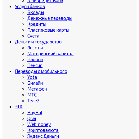
Юникредит Банк
Услуги банков
Вклады
Денежные переводы
Кредиты
Пластиковые карты
Счета
Деньги и государство
Льготы
Материнский капитал
Налоги
Пенсия
Переводы с мобильного
Yota
Билайн
Мегафон
МТС
Теле2
ЭПС
PayPal
Qiwi
Webmoney
Криптовалюта
Яндекс.Деньги