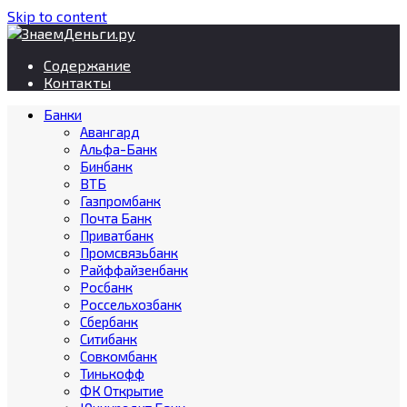
Skip to content
Содержание
Контакты
Банки
Авангард
Альфа-Банк
Бинбанк
ВТБ
Газпромбанк
Почта Банк
Приватбанк
Промсвязьбанк
Райффайзенбанк
Росбанк
Россельхозбанк
Сбербанк
Ситибанк
Совкомбанк
Тинькофф
ФК Открытие