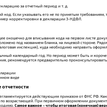
ларацию за отчетный период и т. д.
й код. Если указывать его не по принятым требованиям,
 номер корректировки в декларации 3-НДФЛ.
 окошечко для вписывания кода на первом листе докуме
оложено под названием бланка, на лицевой стороне. Рядом
(налоговая инспекция), куда необходимо направить офор
чный календарный год. Но период может быть и короче –
ния, рекомендуется предварительно проконсультировать
онном виде
е отчетности
гламентируется действующим приказом от ФНС РФ. Как у
е по возрастающей. При первичном оформлении документ
бходимо.
Самое важное – чтобы итоговая (конечная) ве