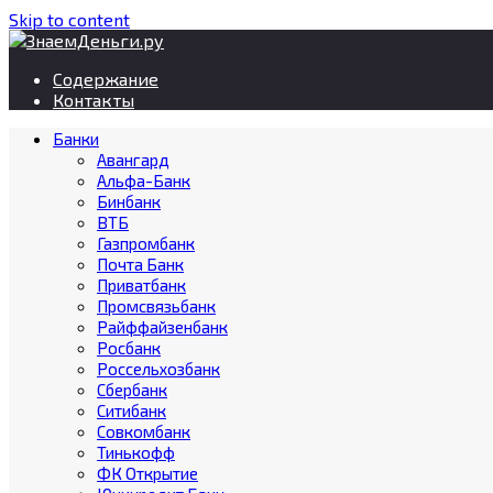
Skip to content
Содержание
Контакты
Банки
Авангард
Альфа-Банк
Бинбанк
ВТБ
Газпромбанк
Почта Банк
Приватбанк
Промсвязьбанк
Райффайзенбанк
Росбанк
Россельхозбанк
Сбербанк
Ситибанк
Совкомбанк
Тинькофф
ФК Открытие