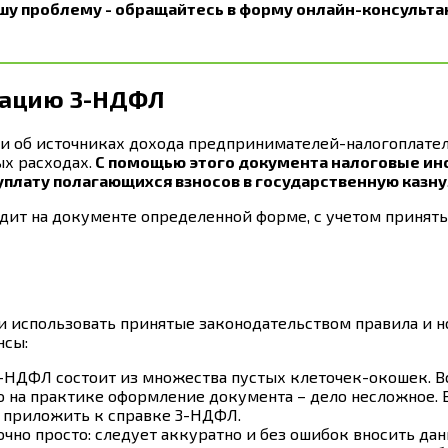
шу проблему - обращайтесь в форму онлайн-консультан
рацию 3-НДФЛ
и об источниках дохода предпринимателей-налогоплател
х расходах.
С помощью этого документа налоговые ин
плату полагающихся взносов в государственную казну
ит на документе определенной форме, с учетом принятых
 использовать принятые законодательством правила и но
нсы:
-НДФЛ состоит из множества пустых клеточек-окошек. Вс
о на практике оформление документа – дело несложное. 
 приложить к справке 3-НДФЛ.
чно просто: следует аккуратно и без ошибок вносить дан