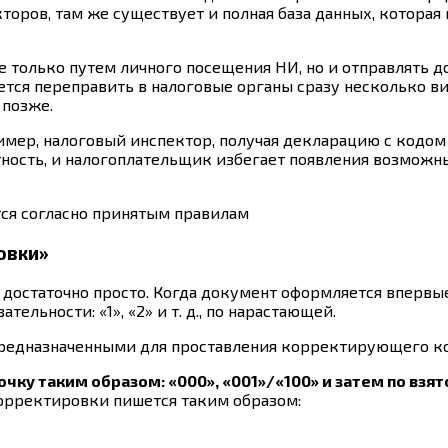
кторов, там же существует и полная база данных, котор
е только путем личного посещения НИ, но и отправлять 
тся переправить в налоговые органы сразу несколько ви
 позже.
мер, налоговый инспектор, получая декларацию с кодом 1
тность, и налогоплательщик избегает появления возможн
ся согласно принятым правилам
овки»
достаточно просто. Когда документ оформляется впервые
льности: «1», «2» и т. д., по нарастающей.
предназначенными для проставления корректирующего ко
таким образом: «000», «001»/«100» и затем по взятому
орректировки пишется таким образом: