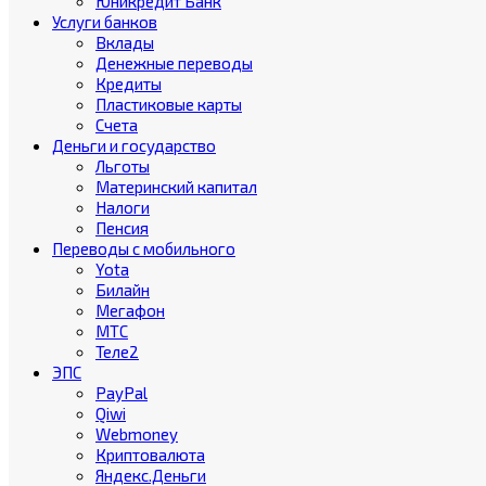
Юникредит Банк
Услуги банков
Вклады
Денежные переводы
Кредиты
Пластиковые карты
Счета
Деньги и государство
Льготы
Материнский капитал
Налоги
Пенсия
Переводы с мобильного
Yota
Билайн
Мегафон
МТС
Теле2
ЭПС
PayPal
Qiwi
Webmoney
Криптовалюта
Яндекс.Деньги