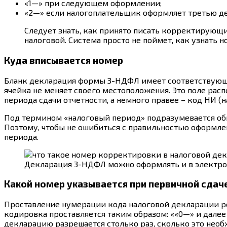
«1—» при следующем оформлении;
«2—» если налогоплательщик оформляет третью дек
Следует знать, как принято писать корректирующи
налоговой. Система просто не поймет, как узнать
Куда вписывается номер
Бланк декларация формы 3-НДФЛ имеет соответствующее
ячейка не меняет своего местоположения. Это поле расп
периода сдачи отчетности, а немного правее – код НИ 
Под термином «налоговый период» подразумевается обы
Поэтому, чтобы не ошибиться с правильностью оформле
периода.
Декларация 3-НДФЛ можно оформлять и в электр
Какой номер указывается при первичной сдач
Проставление нумерации кода налоговой декларации ре
кодировка проставляется таким образом: ««0—» и дале
декларацию разрешается столько раз, сколько это нео