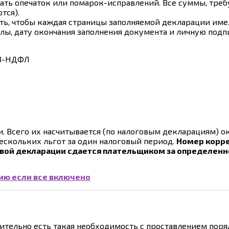
ать опечаток или помарок-исправлений. Все суммы, треб
тся).
ть, чтобы каждая страницы заполняемой декларации име
, дату окончания заполнения документа и личную подпис
 Всего их насчитывается (по налоговым декларациям) ок
ескольких льгот за один налоговый период.
Номер корре
овой декларации сдается плательщиком за определен
цию если все включено
тельно есть такая необходимость с проставлением поря